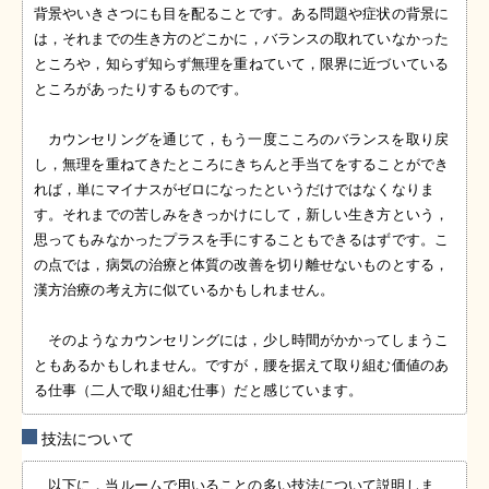
背景やいきさつにも目を配ることです。ある問題や症状の背景に
は，それまでの生き方のどこかに，バランスの取れていなかった
ところや，知らず知らず無理を重ねていて，限界に近づいている
ところがあったりするものです。
カウンセリングを通じて，もう一度こころのバランスを取り戻
し，無理を重ねてきたところにきちんと手当てをすることができ
れば，単にマイナスがゼロになったというだけではなくなりま
す。それまでの苦しみをきっかけにして，新しい生き方という，
思ってもみなかったプラスを手にすることもできるはずです。こ
の点では，病気の治療と体質の改善を切り離せないものとする，
漢方治療の考え方に似ているかもしれません。
そのようなカウンセリングには，少し時間がかかってしまうこ
ともあるかもしれません。ですが，腰を据えて取り組む価値のあ
る仕事（二人で取り組む仕事）だと感じています。
技法について
以下に，当ルームで用いることの多い技法について説明しま