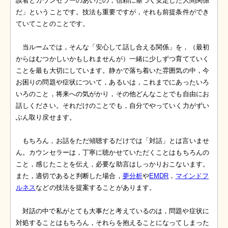
談者とカウンセラーのあいだの，信頼に基づく安定した人間関係
だ」ということです。技法も重要ですが，それも前提条件ができ
ていてことのことです。
当ルームでは，そんな「安心して話し合える関係」を，（最初
からはむつかしいかもしれませんが）一緒に少しずつ育てていく
ことを最も大切にしています。静かで落ち着いた雰囲気の中，今
お困りの問題や症状について，あるいは，これまでにあったいろ
いろのこと，将来への気がかり，その他どんなことでも自由にお
話しください。それだけのことでも，自分でやっていく力がずい
ぶん取り戻せます。
もちろん，お話をただ傾聴するだけでは「対話」とは言いませ
ん。カウンセラーは，丁寧に聴かせていただくことはもちろんの
こと，感じたことを伝え，必要な助言はしっかりおこないます。
また，適切であると判断した場合，
夢分析
や
EMDR
，
マインドフ
ルネス
などの技法を提案することがあります。
対話の中で私がとても大事だと考えているのは，問題や症状に
対処することはもちろん，それらを抱えることになってしまった